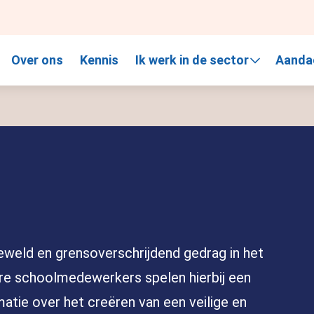
, gebruik de pijlen om omhoog en omlaag te gaan naar de gewen
Over ons
Kennis
Ik werk in de sector
Aanda
weld en grensoverschrijdend gedrag in het
ere schoolmedewerkers spelen hierbij een
rmatie over het creëren van een veilige en