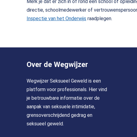
Merk je dat er zich in of rond een school of opleid
jeugdverpleegkundige of jeugdarts voor advies o
ondersteunen bij het zoeken naar de juiste hulp, z
directie, schoolmedewerker of vertrouwenspersoo
Interesse? Vraag de kaart op bij
lvanderhorst@gg
meldcode. De afdeling Jeugdgezondheidszorg va
ook de
leidraad ‘Zo klein als mogelijk zo groot
Inspectie van het Onderwijs
(Opent in een nieuw tab
raadplegen.
aandachtsfunctionarissen Huiselijk geweld & kind
een vertrouwenspersoon. Leerlingen kunnen ook 
Schrijf je in voor de
Nieuwsbrief School en ve
hoogte gehouden van o.a. interventies, trainingen
Over de Wegwijzer
Wegwijzer Seksueel Geweld is een
platform voor professionals. Hier vind
je betrouwbare informatie over de
aanpak van seksuele intimidatie,
grensoverschrijdend gedrag en
seksueel geweld.