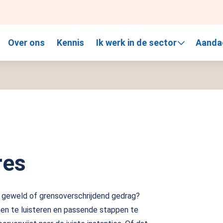
, gebruik de pijlen om omhoog en omlaag te gaan naar de gewen
Over ons
Kennis
Ik werk in de sector
Aanda
res
l geweld of grensoverschrijdend gedrag?
 hen te luisteren en passende stappen te