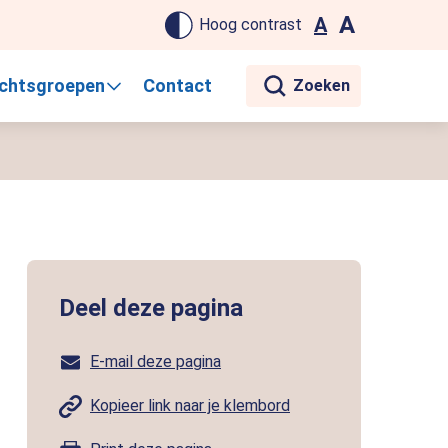
ste pagina. Touch-apparaat gebruikers, bewegen door aanraking 
A
A
Hoog contrast
chtsgroepen
Contact
Deel deze pagina
E-mail deze pagina
Kopieer link naar je klembord