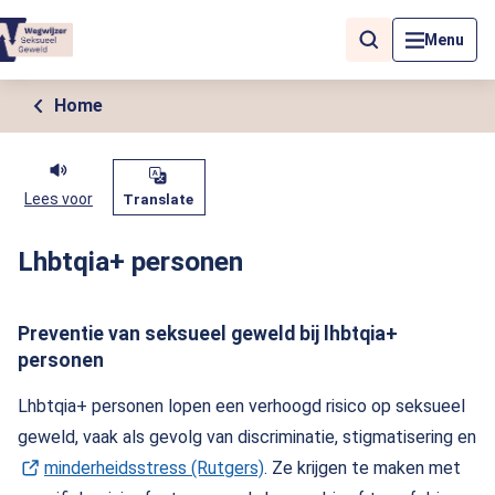
Als de resultaten voor automatisch aanvullen beschikbaar zijn, geb
Menu
Home
Lees voor
Translate
Lhbtqia+ personen
Preventie van seksueel geweld bij lhbtqia+
personen
Lhbtqia+ personen lopen een verhoogd risico op seksueel
geweld, vaak als gevolg van discriminatie, stigmatisering en
minderheidsstress (Rutgers)
(Opent in een nieuw tabblad)
. Ze krijgen te maken met