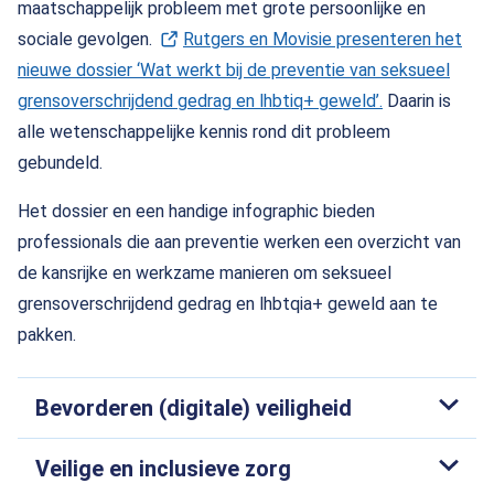
maatschappelijk probleem met grote persoonlijke en
sociale gevolgen.
Rutgers en Movisie presenteren het
nieuwe dossier ‘Wat werkt bij de preventie van seksueel
grensoverschrijdend gedrag en lhbtiq+ geweld’.
(Opent in een 
Daarin is
alle wetenschappelijke kennis rond dit probleem
gebundeld.
Het dossier en een handige infographic bieden
professionals die aan preventie werken een overzicht van
de kansrijke en werkzame manieren om seksueel
grensoverschrijdend gedrag en lhbtqia+ geweld aan te
pakken.
Bevorderen (digitale) veiligheid
Veilige en inclusieve zorg
Het bevorderen van veilige en inclusieve fysieke en