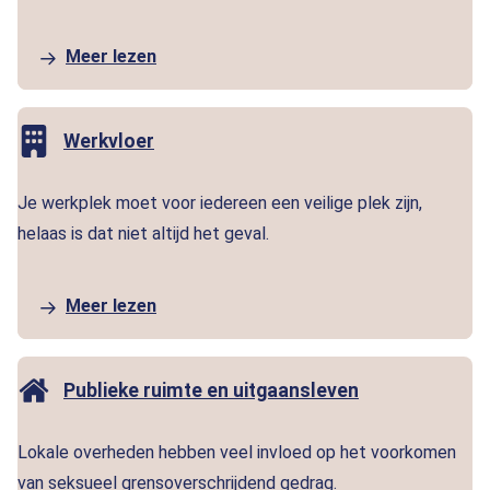
zelfs strafbaar. Online seksueel grensoverschrijdend
gedrag komt regelmatig voor. Veel jongeren krijgen ermee
Meer lezen
te maken. 12% van de meiden en 13% van de jongens geeft
aan in het afgelopen half jaar […]
Werkvloer
Je werkplek moet voor iedereen een veilige plek zijn,
helaas is dat niet altijd het geval.
Meer lezen
Publieke ruimte en uitgaansleven
Lokale overheden hebben veel invloed op het voorkomen
van seksueel grensoverschrijdend gedrag.