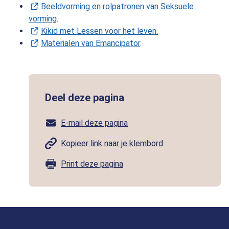
Beeldvorming en rolpatronen van Seksuele
vorming
(Opent in een nieuw tabblad)
.
Kikid met Lessen voor het leven.
(Opent in een nieuw
Materialen van Emancipator
(Opent in een nieuw tabb
.
Deel deze pagina
E-mail deze pagina
Kopieer link naar je klembord
Print deze pagina