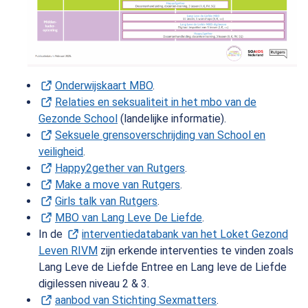
Onderwijskaart MBO
(Opent in een nieuw tabblad)
.
Relaties en seksualiteit in het mbo van de
Gezonde School
(Opent in een nieuw tabblad)
(landelijke informatie).
Seksuele grensoverschrijding van School en
veiligheid
(Opent in een nieuw tabblad)
.
Happy2gether van Rutgers
(Opent in een nieuw tabb
.
Make a move van Rutgers
(Opent in een nieuw tabbl
.
Girls talk van Rutgers
(Opent in een nieuw tabblad)
.
MBO van Lang Leve De Liefde
(Opent in een nieuw t
.
In de
interventiedatabank van het Loket Gezond
Leven RIVM
(Opent in een nieuw tabblad)
zijn erkende interventies te vinden zoals
Lang Leve de Liefde Entree en Lang leve de Liefde
digilessen niveau 2 & 3.
aanbod van Stichting Sexmatters
(Opent in een nieu
.