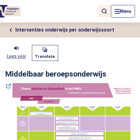
Als de resultaten voor automatisch aanvullen beschikbaar zijn, geb
Menu
Interventies onderwijs per onderwijssoort
Lees voor
Translate
Middelbaar beroepsonderwijs
(O