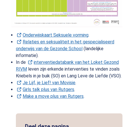
Onderwijskaart Seksuele vorming
(Opent in een nieu
.
Relaties en seksualiteit in het gespecialiseerd
onderwijs van de Gezonde School
(Opent in een nieuw t
(landelijke
informatie).
In de
interventiedatabank van het Loket Gezond
RIVM
(Opent in een nieuw tabblad)
leven zijn erkende interventies te vinden zoals
Kriebels in je buik (SO) en Lang Leve de Liefde (VSO).
Je Lijf, je Lief! van Movisie
(Opent in een nieuw tabbl
.
Girls talk plus van Rutgers
(Opent in een nieuw tabbl
.
Make a move plus van Rutgers
(Opent in een nieuw t
.
Deel deze pagina