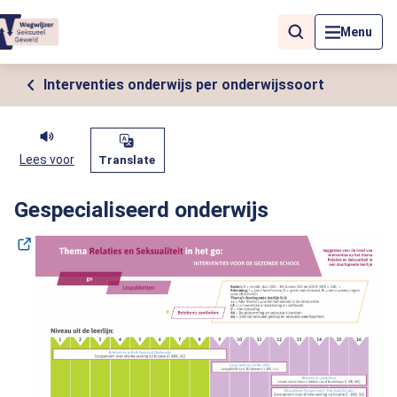
Als de resultaten voor automatisch aanvullen beschikbaar zijn, geb
Menu
Interventies onderwijs per onderwijssoort
Lees voor
Translate
Gespecialiseerd onderwijs
(O